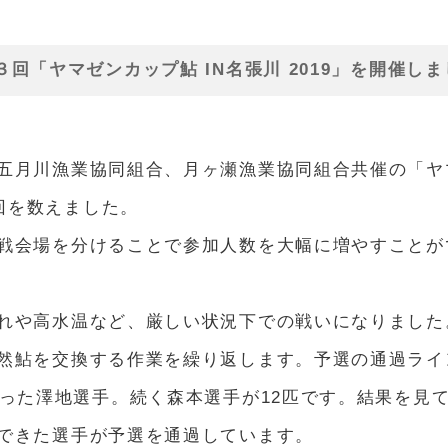
３回「ヤマゼンカップ鮎 IN名張川 2019」を開催し
五月川漁業協同組合、月ヶ瀬漁業協同組合共催の「ヤマ
３回を数えました。
戦会場を分けることで参加人数を大幅に増やすことが
れや高水温など、厳しい状況下での戦いになりました
然鮎を交換する作業を繰り返します。予選の通過ライ
釣った澤地選手。続く森本選手が12匹です。結果を見
できた選手が予選を通過しています。